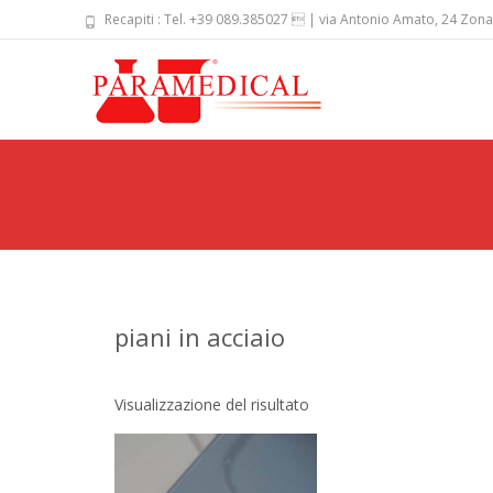
Recapiti : Tel. +39 089.385027  | via Antonio Amato, 24 Zona
Skip
to
content
piani in acciaio
Visualizzazione del risultato