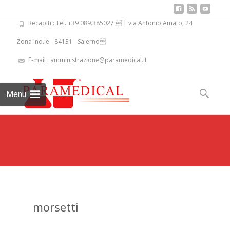
Recapiti : Tel. +39 089.385027  | via Antonio Amato, 24
Zona Ind.le - 84131 - Salerno
E-mail : amministrazione@paramedical.it
Skip
to
Ricerca
Menu
content
per:
morsetti