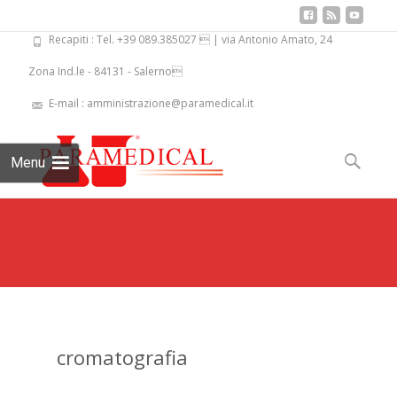
Recapiti : Tel. +39 089.385027  | via Antonio Amato, 24
Zona Ind.le - 84131 - Salerno
E-mail : amministrazione@paramedical.it
Skip
to
Ricerca
Menu
content
per:
cromatografia