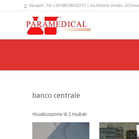
Recapiti : Tel. +39 089.385027  | via Antonio Amato, 24 Zona
Skip
to
content
banco centrale
Visualizzazione di 2 risultati