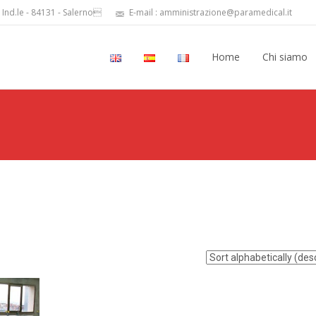
 Ind.le - 84131 - Salerno
E-mail : amministrazione@paramedical.it
Home
Chi siamo