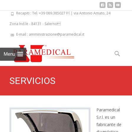
Recapiti : Tel. +39 089.385027  | via Antonio Amato, 24
Zona Ind.le - 84131 - Salerno
E-mail : amministrazione@paramedical.it
Skip
to
Buscar:
Menu
content
SERVICIOS
Paramedical
S.r.l. es un
fabricante de
diagnóstico